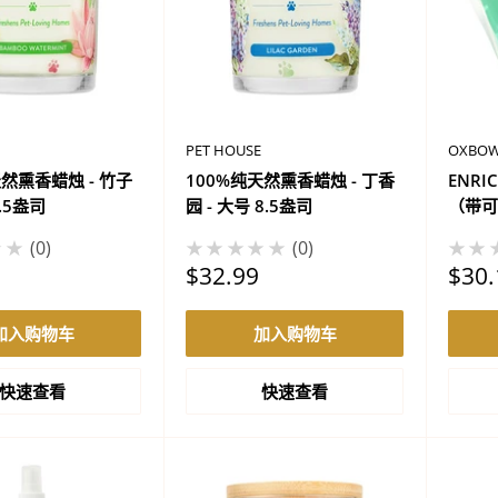
PET HOUSE
OXBO
天然熏香蜡烛 - 竹子
100%纯天然熏香蜡烛 - 丁香
ENRI
8.5盎司
园 - 大号 8.5盎司
（带可
★★
0
★★★★★
0
★★
促
促
$32.99
$30.
销
销
价
价
加入购物车
加入购物车
格
格
快速查看
快速查看