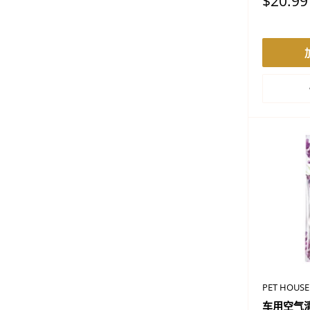
促
$20.99
销
价
格
PET HOUSE
车用空气清