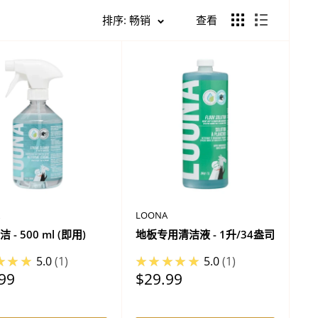
排序: 畅销
查看
LOONA
 - 500 ml (即用)
地板专用清洁液 - 1升/34盎司
★★★
5.0
1
★★★★★
5.0
1
促
99
$29.99
销
价