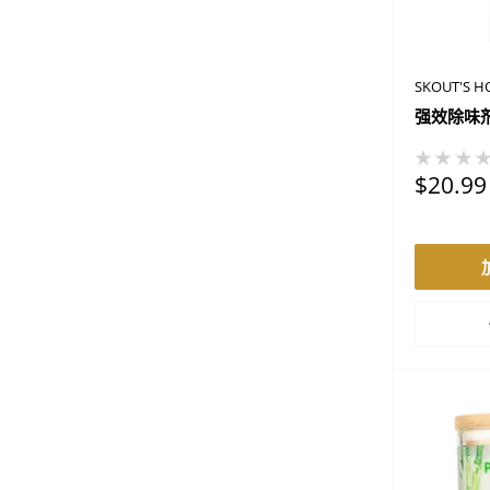
SKOUT'S 
强效除味剂
★★★
促
$20.99
销
价
格