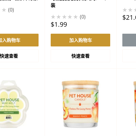
装
★★
0
★★
促
$21.
★★★★★
0
销
促
$1.99
价
销
格
价
加入购物车
加入购物车
格
快速查看
快速查看