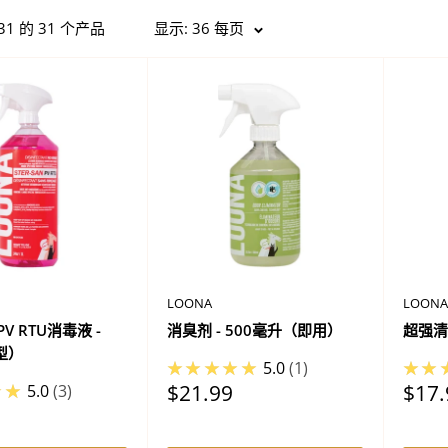
 31 的 31 个产品
显示: 36 每页
LOONA
LOONA
 PV RTU消毒液 -
消臭剂 - 500毫升（即用）
超强清洁
型）
★★★★★
5.0
1
★★
促
促
$21.99
$17.
★★
5.0
3
销
销
价
价