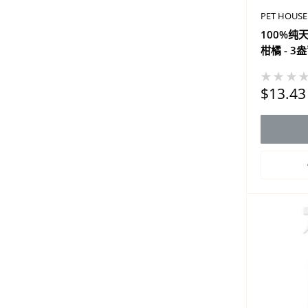
PET HOUSE
100%纯
柑橘 - 3
★★★
促
$13.43
销
价
格