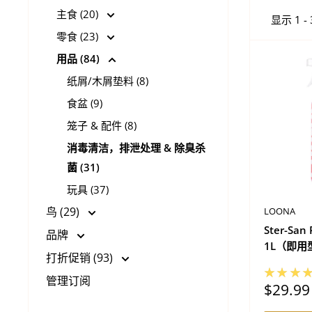
主食 (20)
显示 1 -
零食 (23)
用品 (84)
纸屑/木屑垫料 (8)
食盆 (9)
笼子 & 配件 (8)
消毒清洁，排泄处理 & 除臭杀
菌 (31)
玩具 (37)
鸟 (29)
LOONA
Ster-San
品牌
1L（即用
打折促销 (93)
★★★
管理订阅
促
$29.99
销