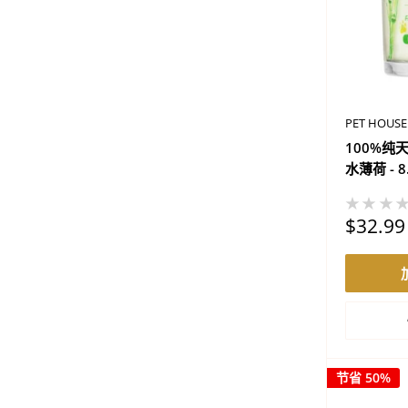
PET HOUSE
100%纯
水薄荷 - 
★★★
促
$32.99
销
价
格
节省 50%