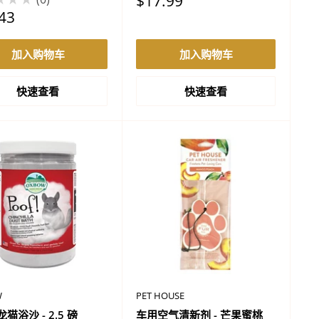
促
$17.99
销
43
价
格
加入购物车
加入购物车
快速查看
快速查看
W
PET HOUSE
 龙猫浴沙 - 2.5 磅
车用空气清新剂 - 芒果蜜桃