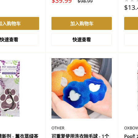
促
$39.99
正
$98.99
销
常
促
$13.
价
价
销
格
格
价
加入购物车
加入购物车
格
快速查看
快速查看
OTHER
OXBO
新剂 - 薰衣草绿茶
可重复使用洗衣除毛球 - 1个
Poof!