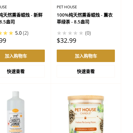
OUSE
PET HOUSE
%纯天然熏香蜡烛 - 新鲜
100%纯天然熏香蜡烛 - 薰衣
 8.5盎司
草绿茶 - 8.5盎司
★★★
5.0
2
★★★★★
0
促
99
$32.99
销
价
加入购物车
加入购物车
格
快速查看
快速查看