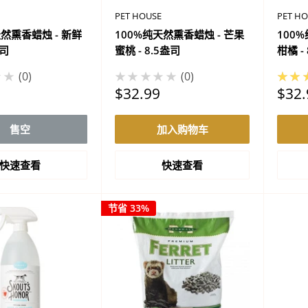
PET HOUSE
PET H
天然熏香蜡烛 - 新鲜
100%纯天然熏香蜡烛 - 芒果
100
盎司
蜜桃 - 8.5盎司
柑橘 -
★★
0
★★★★★
0
★★
促
促
$32.99
$32.
销
销
价
价
售空
加入购物车
格
格
快速查看
快速查看
节省 33%