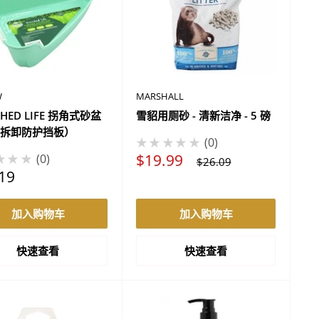
W
MARSHALL
CHED LIFE 拐角式砂盆
雪貂用厕砂 - 清新洁净 - 5 磅
拆卸防护挡板）
★★★★★
0
促
$19.99
★★★
0
正
$26.09
销
常
19
价
价
格
格
加入购物车
加入购物车
快速查看
快速查看