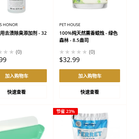
'S HONOR
PET HOUSE
用去渍除臭添加剂 - 32
100%纯天然熏香蜡烛 - 绿色
森林 - 8.5盎司
★★★
0
★★★★★
0
促
99
$32.99
销
价
加入购物车
加入购物车
格
快速查看
快速查看
节省 23%