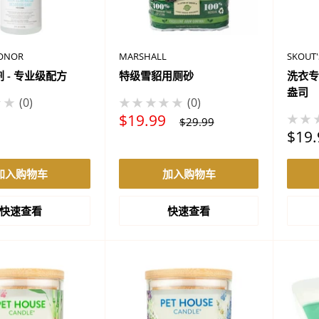
HONOR
MARSHALL
SKOUT
 - 专业级配方
特级雪貂用厕砂
洗衣专
盎司
★★
0
★★★★★
0
促
$19.99
★★
正
$29.99
销
常
促
$19.
价
价
销
格
格
价
加入购物车
加入购物车
格
快速查看
快速查看