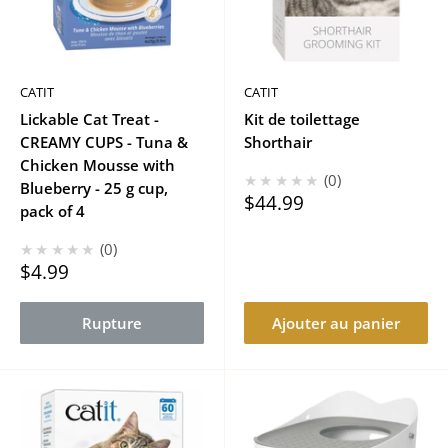
CATIT
CATIT
Lickable Cat Treat -
Kit de toilettage
CREAMY CUPS - Tuna &
Shorthair
Chicken Mousse with
★★★★★
0
Blueberry - 25 g cup,
Prix
$44.99
pack of 4
réduit
★★★★★
0
Prix
$4.99
réduit
Rupture
Ajouter au panier