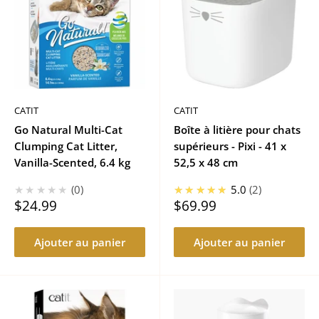
CATIT
CATIT
Go Natural Multi-Cat
Boîte à litière pour chats
Clumping Cat Litter,
supérieurs - Pixi - 41 x
Vanilla-Scented, 6.4 kg
52,5 x 48 cm
★★★★★
0
★★★★★
5.0
2
Prix
Prix
$24.99
$69.99
réduit
réduit
Ajouter au panier
Ajouter au panier