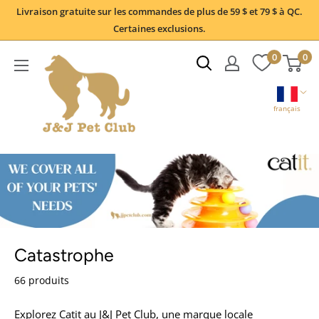
Passer
Livraison gratuite sur les commandes de plus de 59 $ et 79 $ à QC.
au
Certaines exclusions.
contenu
0
0
français
Catastrophe
66 produits
Explorez Catit au J&J Pet Club, une marque locale