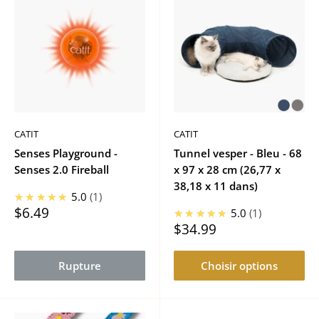
CATIT
CATIT
Senses Playground -
Tunnel vesper - Bleu - 68
Senses 2.0 Fireball
x 97 x 28 cm (26,77 x
38,18 x 11 dans)
★★★★★
5.0
1
Prix
$6.49
★★★★★
5.0
1
réduit
Prix
$34.99
réduit
Rupture
Choisir options