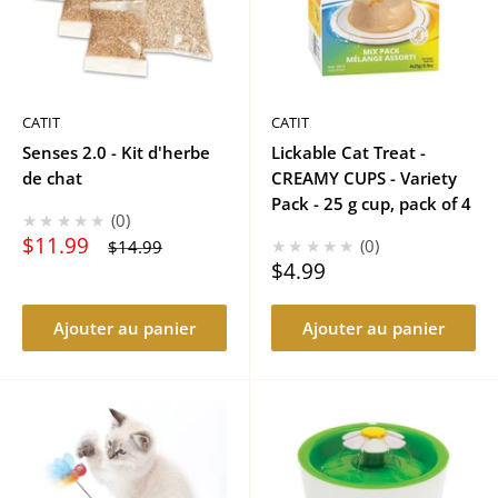
CATIT
CATIT
Senses 2.0 - Kit d'herbe
Lickable Cat Treat -
de chat
CREAMY CUPS - Variety
Pack - 25 g cup, pack of 4
★★★★★
0
Prix
$11.99
Prix
★★★★★
0
$14.99
réduit
normal
Prix
$4.99
réduit
Ajouter au panier
Ajouter au panier