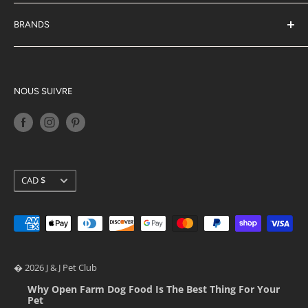
À propos de nous
J & J Récompenses
BRANDS
Blog
Acana
Politique de confidentialité
Gros pays cru
Conditions d'utilisation
K9 naturel
NOUS SUIVRE
Politique d'expédition
Orjen
Politique de retour
Mouches
Programmes de fidélité
Interroger
Stella & Chewy's
Devise
CAD $
Ziwi Peak
� 2026 J & J Pet Club
Why Open Farm Dog Food Is The Best Thing For Your
Pet