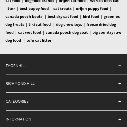
|
|
|
cat food
dog food brands
orijen cat food
world's best cat
|
|
|
|
litter
best puppy food
cat treats
orijen puppy food
|
|
|
canada pooch boots
best dry cat food
bird food
greenies
|
|
|
dog treats
tiki cat food
dog chew toys
freeze dried dog
|
|
|
food
cat wet food
canada pooch dog coat
big country raw
|
dog food
tofu cat litter
THORNHILL
# 38 2900 Steeles Ave East,
Thornhill
RICHMOND HILL
Ontario,
L3T 4x1
# 6 883 16th Ave,
(289) 597-1311
Richmond Hill
CATEGORIES
Ontario,
L4B 3E5
Boutique en magasin
(905) 707-9666
Boutique par marque
INFORMATION