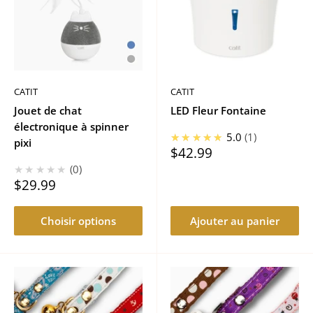
CATIT
CATIT
Jouet de chat
LED Fleur Fontaine
électronique à spinner
★★★★★
5.0
1
pixi
Prix
$42.99
réduit
★★★★★
0
Prix
$29.99
réduit
Choisir options
Ajouter au panier