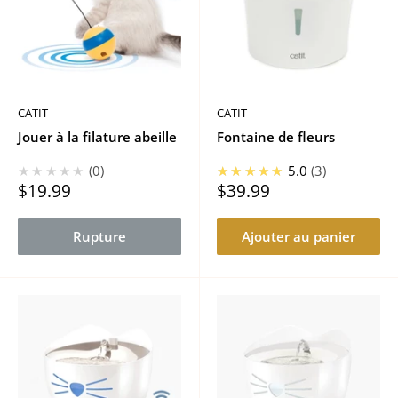
CATIT
CATIT
Jouer à la filature abeille
Fontaine de fleurs
★★★★★
0
★★★★★
5.0
3
Prix
Prix
$19.99
$39.99
réduit
réduit
Rupture
Ajouter au panier