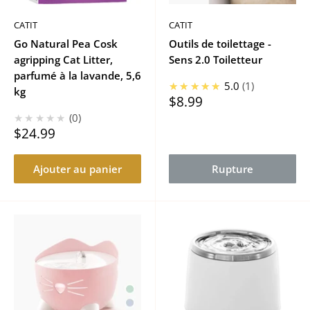
CATIT
CATIT
Go Natural Pea Cosk
Outils de toilettage -
agripping Cat Litter,
Sens 2.0 Toiletteur
parfumé à la lavande, 5,6
★★★★★
5.0
1
kg
Prix
$8.99
réduit
★★★★★
0
Prix
$24.99
réduit
Ajouter au panier
Rupture