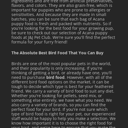
ingredients and are free from artificial preservatives,
flavors, and colors. They are also grain-free, which is
important for puppies who are prone to allergies or
sensitivities. And because they are made in small
batches, you can be sure that each bag of Acana
puppy food is fresh and packed with nutrients. So if
you're looking for the best food for your growing pup,
be sure to check out our selection of Acana puppy
foods at J&J Pet Club. We're sure you'll find the perfect
formula for your furry friend!
The Absolute Best Bird Food That You Can Buy
Birds are one of the most popular pets in the world,
and their popularity is only increasing. If you're
thinking of getting a bird, or already have one, you'll
need to purchase
bird food
. However, with all of the
different bird food options on the market, it can be
tough to decide which type is best for your feathered
friend. We carry a variety of bird food to suit any diet.
Whether you're looking for pellets, seed mix, or
something else entirely, we have what you need. We
also carry a variety of brands, so you can find the
perfect food for your bird. If you're not sure which
type of bird food is right for your pet, our experienced
staff would be happy to help you make a selection. We
know how important it is to choose the right food for
your bird, and we're here to ensure that you make the