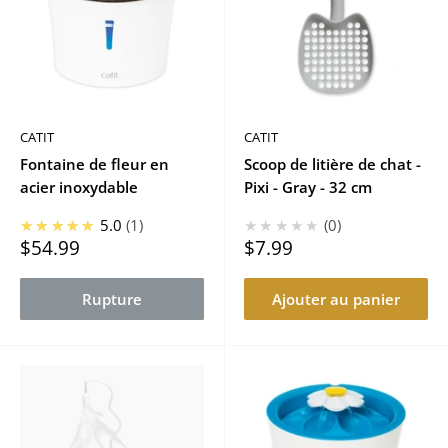
CATIT
CATIT
Fontaine de fleur en
Scoop de litière de chat -
acier inoxydable
Pixi - Gray - 32 cm
★★★★★
5.0
1
★★★★★
0
Prix
Prix
$54.99
$7.99
réduit
réduit
Rupture
Ajouter au panier