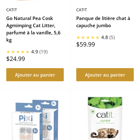
CATIT
CATIT
Go Natural Pea Cosk
Panque de litière chat à
Agmimping Cat Litter,
capuche jumbo
parfumé à la vanille, 5,6
★★★★★
4.8
5
kg
Prix
$59.99
réduit
★★★★★
4.9
19
Prix
$24.99
réduit
Ajouter au panier
Ajouter au panier