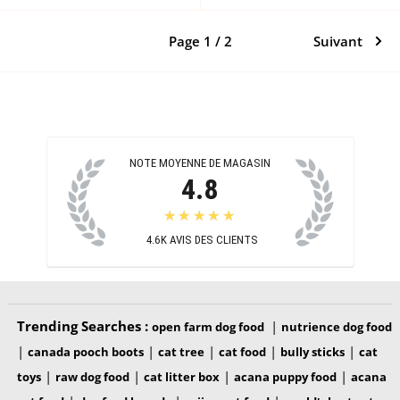
Page 1 / 2
Suivant
NOTE MOYENNE DE MAGASIN
4.8
★★★★★
4.6K
AVIS DES CLIENTS
Trending Searches :
|
open farm dog food
nutrience dog food
|
|
|
|
|
canada pooch boots
cat tree
cat food
bully sticks
cat
|
|
|
|
toys
raw dog food
cat litter box
acana puppy food
acana