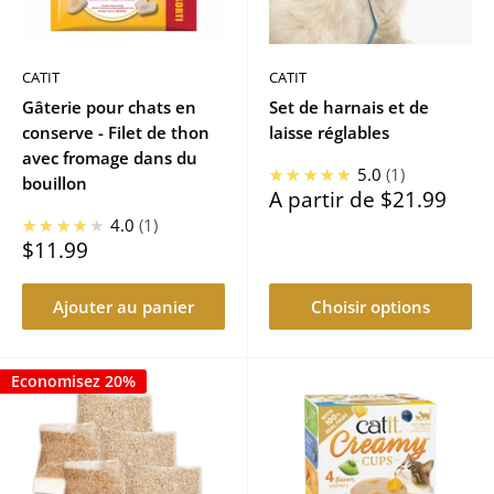
CATIT
CATIT
Gâterie pour chats en
Set de harnais et de
conserve - Filet de thon
laisse réglables
avec fromage dans du
★★★★★
5.0
1
bouillon
Prix
A partir de
$21.99
réduit
★★★★★
4.0
1
Prix
$11.99
réduit
Ajouter au panier
Choisir options
Economisez 20%