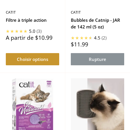
CATIT
CATIT
Filtre à triple action
Bubbles de Catnip - JAR
de 142 ml (5 oz)
★★★★★
5.0
3
Prix
A partir de
$10.99
★★★★★
4.5
2
réduit
Prix
$11.99
réduit
Choisir options
Rupture