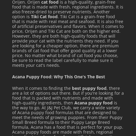
Orijen. Orijen
cat food
is a high-quality, grain-free
food that is made with fresh, regional ingredients. It is
also freeze-dried to preserve nutrients. Another
option is
Tiki Cat food
. Tiki Cat is a grain-free food
that is made with real meat and seafood. It is also free
of artificial preservatives and flavors. When it comes to
price, Orijen and Tiki Cat are both on the higher end.
However, they are both high-quality foods that will
provide your cat with the nutrients they need. If you
are looking for a cheaper option, there are premium
brands of cat food that offer good quality at a lower
price. No matter what brand of cat food you choose,
be sure to read the label carefully to make sure it
meets your cat's needs.
Acana Puppy Food: Why This One's The Best
When it comes to finding the
best puppy food
, there
are a lot of options out there. But if you're looking for a
food that is packed with nutrients and made with
high-quality ingredients, then
Acana puppy food
is
the way to go. At J&J Pet Club, we carry a wide variety
of Acana puppy food formulas that are designed to
meet the needs of growing puppies. From their Puppy
Small Breed formula to their Puppy Large Breed
formula, Acana has a food that is perfect for your pup.
Acana puppy foods are made with fresh, regional