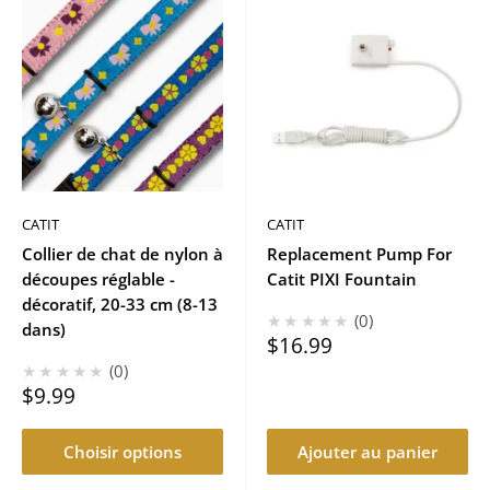
CATIT
CATIT
Collier de chat de nylon à
Replacement Pump For
découpes réglable -
Catit PIXI Fountain
décoratif, 20-33 cm (8-13
★★★★★
0
dans)
Prix
$16.99
réduit
★★★★★
0
Prix
$9.99
réduit
Choisir options
Ajouter au panier