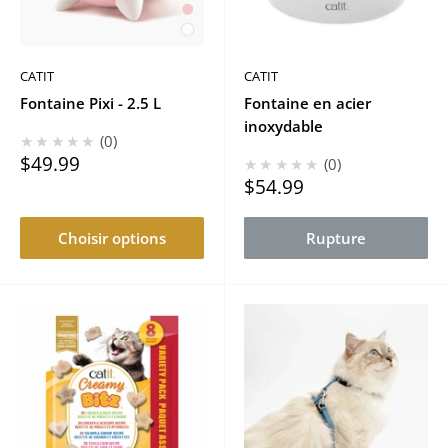
CATIT
CATIT
Fontaine Pixi - 2.5 L
Fontaine en acier
inoxydable
★★★★★
0
Prix
$49.99
★★★★★
0
réduit
Prix
$54.99
réduit
Choisir options
Rupture